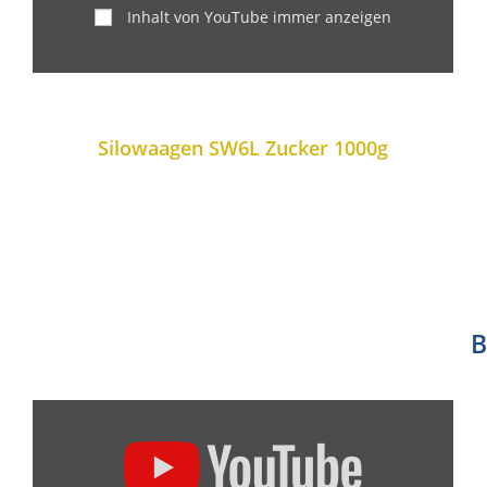
Inhalt von YouTube immer anzeigen
Silowaagen SW6L Zucker 1000g
B